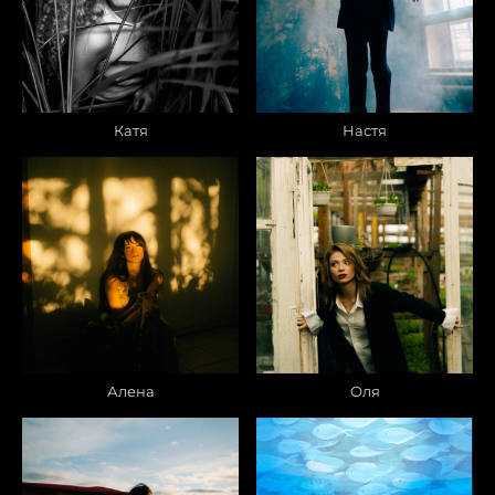
Катя
Настя
Алена
Оля