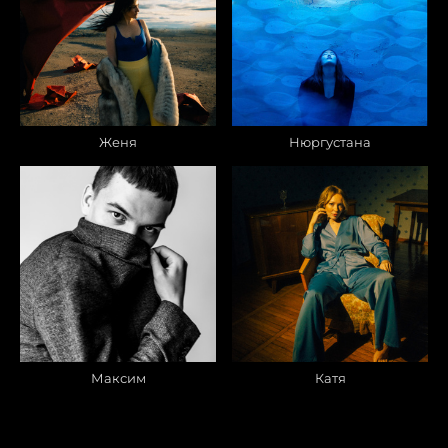
Женя
Нюргустана
Максим
Катя