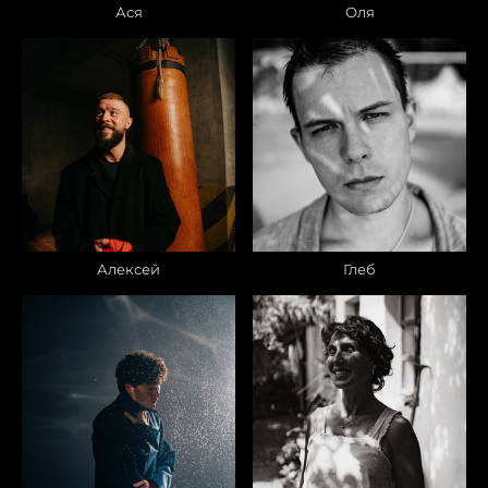
Ася
Оля
Алексей
Глеб