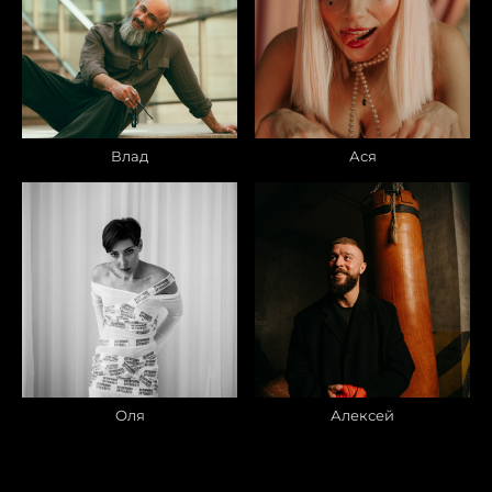
Влад
Ася
Оля
Алексей