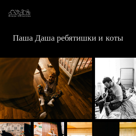
Паша Даша ребятишки и коты