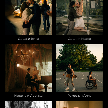
Даша и Витя
Даши и Настя
Никита и Лерика
Рамиль и Алла