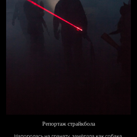
Репортаж страйкбола
Напоролась на гранату, замёрзла как собака,